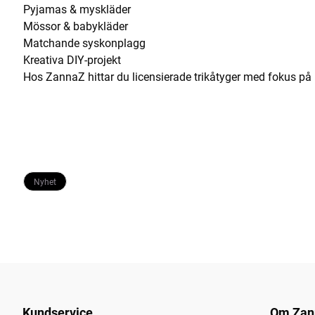
Pyjamas & myskläder
Mössor & babykläder
Matchande syskonplagg
Kreativa DIY-projekt
Hos ZannaZ hittar du licensierade trikåtyger med fokus på kva
Nyhet
Kundservice
Om Zan