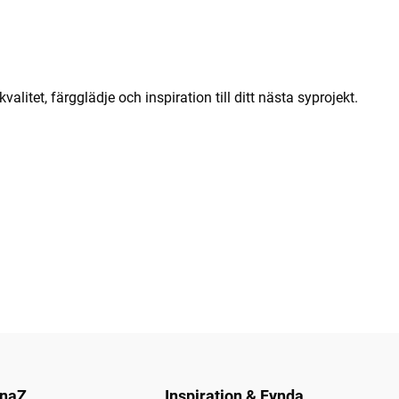
litet, färgglädje och inspiration till ditt nästa syprojekt.
naZ
Inspiration & Fynda