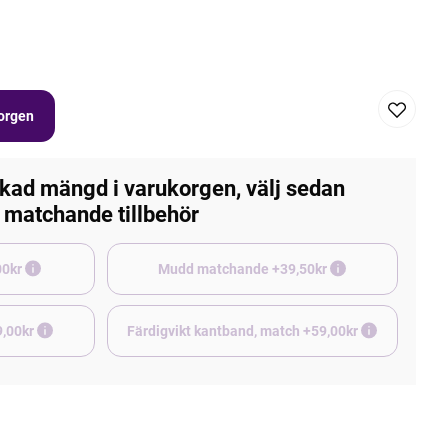
korgen
kad mängd i varukorgen, välj sedan
matchande tillbehör
e +45,00kr
Mudd matchande +39,50kr
9,00kr
Färdigvikt kantband, match +59,00kr