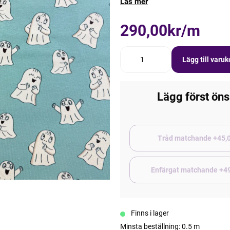
Läs mer
290,00kr/m
Lägg till varu
Lägg först öns
Tråd matchand
Enfärgat matchande +4
Finns i lager
Minsta beställning: 0.5 m