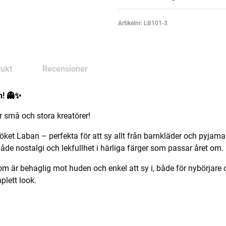
Artikelnr: LB101-3
ukt
Recensioner
n! 👻✨
r små och stora kreatörer!
ket Laban – perfekta för att sy allt från barnkläder och pyjama
 nostalgi och lekfullhet i härliga färger som passar året om.
 som är behaglig mot huden och enkel att sy i, både för nybörj
plett look.