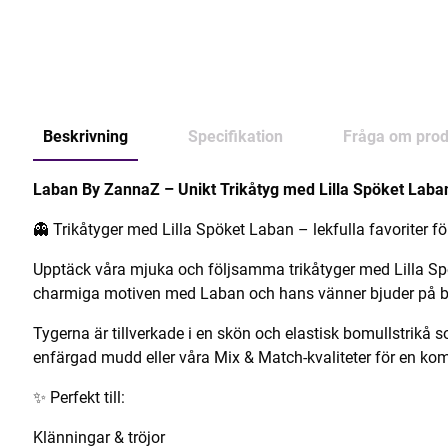
Beskrivning
Specifikation
Fråga om prod
Laban By ZannaZ – Unikt Trikåtyg med Lilla Spöket Laba
👻 Trikåtyger med Lilla Spöket Laban – lekfulla favoriter fö
Upptäck våra mjuka och följsamma trikåtyger med Lilla Spö
charmiga motiven med Laban och hans vänner bjuder på både
Tygerna är tillverkade i en skön och elastisk bomullstrikå
enfärgad mudd eller våra Mix & Match-kvaliteter för en kom
✨ Perfekt till:
Klänningar & tröjor