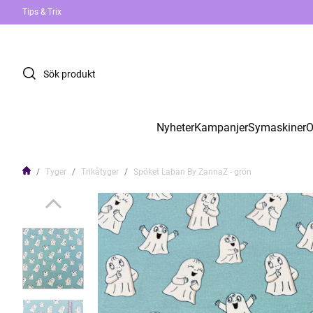
Tips & Trix
Nyheter
Kampanjer
Symaskiner
O
Tyger
Trikåtyger
Spöket Laban By ZannaZ - grön