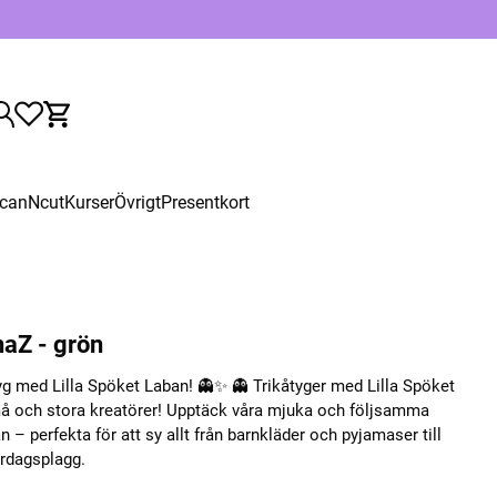
canNcut
Kurser
Övrigt
Presentkort
aZ - grön
g med Lilla Spöket Laban! 👻✨ 👻 Trikåtyger med Lilla Spöket
små och stora kreatörer! Upptäck våra mjuka och följsamma
 – perfekta för att sy allt från barnkläder och pyjamaser till
rdagsplagg.