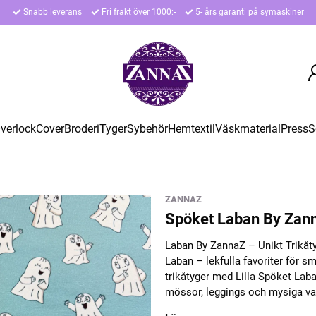
Snabb leverans
Fri frakt över 1000:-
5- års garanti på symaskiner
verlock
Cover
Broderi
Tyger
Sybehör
Hemtextil
Väskmaterial
Press
S
ZANNAZ
Spöket Laban By Zann
Laban By ZannaZ – Unikt Trikåty
Laban – lekfulla favoriter för 
trikåtyger med Lilla Spöket Laban
mössor, leggings och mysiga va