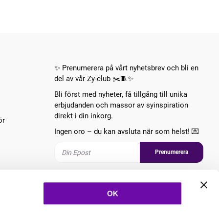
✨ Prenumerera på vårt nyhetsbrev och bli en
del av vår Zy-club ✂️🧵✨
Bli först med nyheter, få tillgång till unika
erbjudanden och massor av syinspiration
direkt i din inkorg.
ör
Ingen oro – du kan avsluta när som helst! 💌
Prenumerera
Följ oss
OK