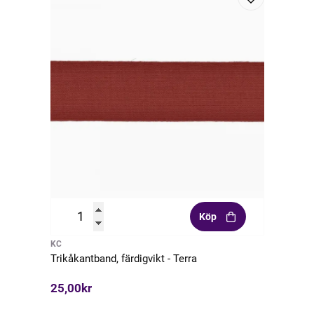
Köp
KC
Trikåkantband, färdigvikt - Terra
25,00kr