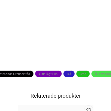
Matchande Overlocktråd
Alltid lågt Pris!
Blå
Grön
Öko-tex 100
Relaterade produkter