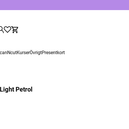
canNcut
Kurser
Övrigt
Presentkort
 Light Petrol