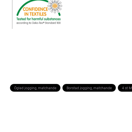
Öglad jogging, matchande
Borstad jogging, matchande
4 st 