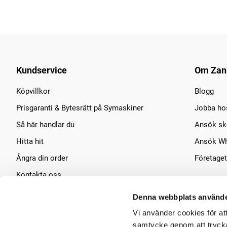
Kundservice
Om Zan
Köpvillkor
Blogg
Prisgaranti & Bytesrätt på Symaskiner
Jobba ho
Så här handlar du
Ansök sko
Hitta hit
Ansök Wh
Ångra din order
Företaget
Kontakta oss
Symaskins service
Denna webbplats använde
Vi använder cookies för at
samtycke genom att trycka 