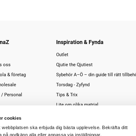
naZ
Inspiration & Fynda
Outlet
s oss
Qjutie the Qjutiest
la & företag
Sybehör A–Ö – din guide till rätt tillbeh
olesale
Torsdag - Zyfynd
 / Personal
Tips & Trix
Lite om olika matrial
r cookies
t webbplatsen ska erbjuda dig bästa upplevelse. Bekräfta ditt
på godkänn alla eller anpassa via inställningar.