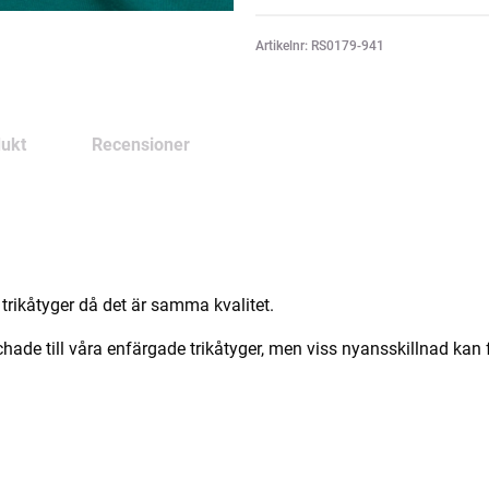
Artikelnr: RS0179-941
ukt
Recensioner
trikåtyger då det är samma kvalitet.
e till våra enfärgade trikåtyger, men viss nyansskillnad kan f