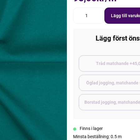
Lägg till varu
Lägg först öns
Tråd matchand
Öglad jogging, matchande
Finns i lager
Minsta beställning: 0.5 m