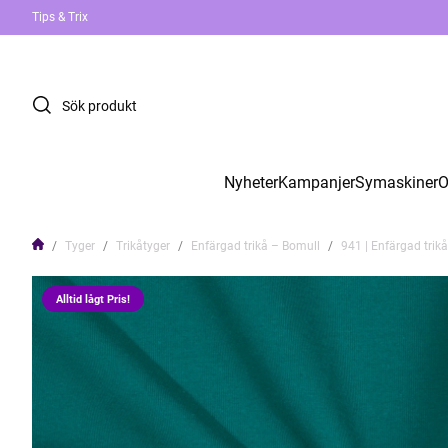
Tips & Trix
Nyheter
Kampanjer
Symaskiner
O
Tyger
Trikåtyger
Enfärgad trikå – Bomull
941 | Enfärgad trikå 
Alltid lågt Pris!