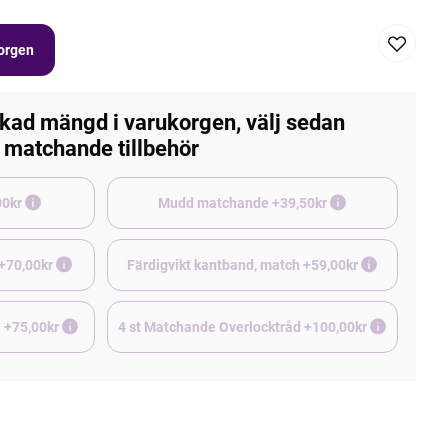
korgen
kad mängd i varukorgen, välj sedan
matchande tillbehör
e +45,00kr
Mudd matchande +39,50kr
 +70,00kr
Färdigvikt kantband, match +59,00kr
Borstad jogging, matchande +75,00kr
4 st Matchande Overlocktråd +100,00kr