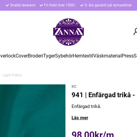
Snabb leverans
Fri frakt över 1000:-
5- års garanti på symaskiner
verlock
Cover
Broderi
Tyger
Sybehör
Hemtextil
Väskmaterial
Press
S
- Light Petrol
KC
941 | Enfärgad trikå -
Enfärgad trikå.
Läs mer
98,00kr/m