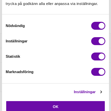
Minsta beställning: 0.5 m
trycka på godkänn alla eller anpassa via inställningar.
Artikelnr: RS0179-140-5039
Samtyckesval
Nödvändig
Beskrivning
Inställningar
Specifikation
Statistik
Fråga om produkt
Marknadsföring
Recensioner
Inställningar
OK
Relaterade produkter