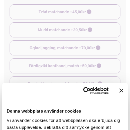
Tråd matchande +45,00kr
Mudd matchande +39,50kr
Öglad jogging, matchande +70,00kr
Färdigvikt kantband, match +59,00kr
Borstad jogging, matchande +75,00kr
4 st Matchande Overlocktråd +100,00kr
Denna webbplats använder cookies
Vi använder cookies för att webbplatsen ska erbjuda dig
Finns i lager
bästa upplevelse. Bekräfta ditt samtycke genom att