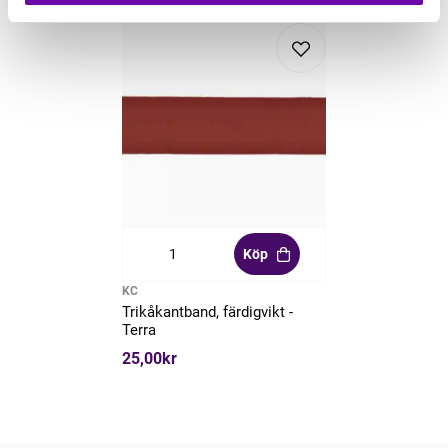
Köp
KC
Trikåkantband, färdigvikt -
Terra
25,00kr