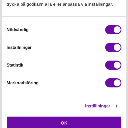
Minsta beställning: 0.5 m
trycka på godkänn alla eller anpassa via inställningar.
Artikelnr: RS0179-110-2017
Samtyckesval
Nödvändig
Beskrivning
Inställningar
Specifikation
Statistik
Fråga om produkt
Marknadsföring
Recensioner
Inställningar
OK
Relaterade produkter