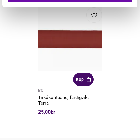
Köp
KC
Trikåkantband, färdigvikt -
Terra
25,00kr