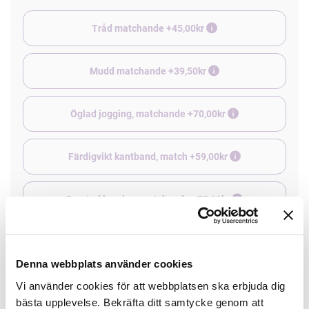
Tråd matchande +45,00kr
Mudd matchande +39,50kr
Öglad jogging, matchande +70,00kr
Färdigvikt kantband, match +59,00kr
Borstad jogging, matchande +75,00kr
4 st Matchande Overlocktråd +100,00kr
Denna webbplats använder cookies
Vi använder cookies för att webbplatsen ska erbjuda dig
Finns i lager
bästa upplevelse. Bekräfta ditt samtycke genom att