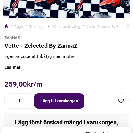
Tyger
Trikåtyger
Mönstrad trikåtyg
Vette - Zelected By ZannaZ
ZANNAZ
Vette - Zelected By ZannaZ
Egenproducerat trikåtyg med motiv.
Läs mer
259,00kr/m
Lägg till varukorgen
Lägg först önskad mängd i varukorgen,
välj sedan matchande tillbehör