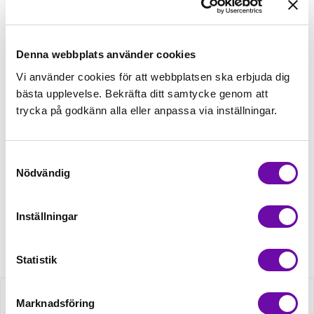
Tråd matchande +45,00kr
Denna webbplats använder cookies
Mudd matchande +39,50kr
Vi använder cookies för att webbplatsen ska erbjuda dig
bästa upplevelse. Bekräfta ditt samtycke genom att
trycka på godkänn alla eller anpassa via inställningar.
Enfärgat matchande +49,00kr
Samtyckesval
Nödvändig
Finns i lager
Minsta beställning: 0.5 m
Inställningar
Artikelnr: ZZ1909
Statistik
Beskrivning
Marknadsföring