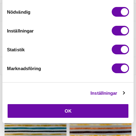
Samtyckesval
Nödvändig
Beskrivning
Specifikation
Inställningar
Fråga om produkt
Statistik
Recensioner
Marknadsföring
Inställningar
Relaterade produkter
OK