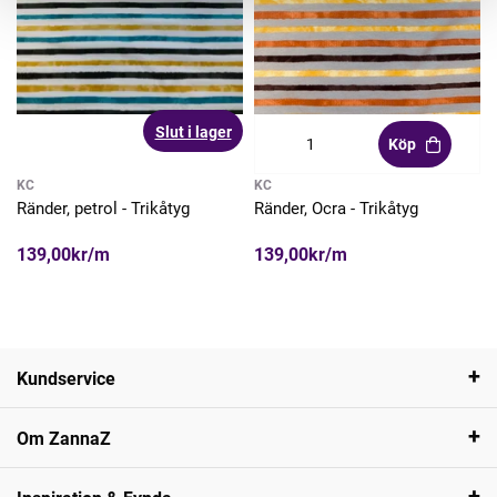
Slut i lager
Köp
KC
KC
Ränder, petrol - Trikåtyg
Ränder, Ocra - Trikåtyg
139,00kr/m
139,00kr/m
Kundservice
Om ZannaZ