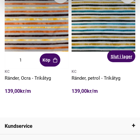
Slut i lager
Köp
KC
KC
Ränder, Ocra - Trikåtyg
Ränder, petrol - Trikåtyg
139,00kr/m
139,00kr/m
Kundservice