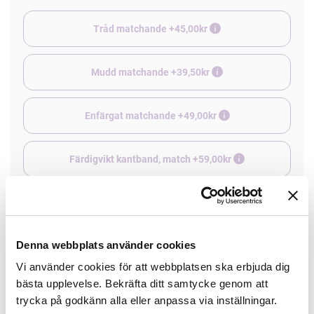
Tråd matchande +45,00kr
Mudd matchande +39,50kr
Enfärgat matchande +49,00kr
Färdigvikt kantband, match +59,00kr
4 st Matchande Overlocktråd +100,00kr
Denna webbplats använder cookies
Finns i lager
Vi använder cookies för att webbplatsen ska erbjuda dig
Minsta beställning: 0.5 m
bästa upplevelse. Bekräfta ditt samtycke genom att
trycka på godkänn alla eller anpassa via inställningar.