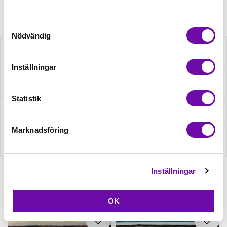
Artikelnr: 200201176670P
Samtyckesval
Nödvändig
Beskrivning
Inställningar
Specifikation
Statistik
Fråga om produkt
Marknadsföring
Recensioner
Inställningar
Relaterade produkter
OK