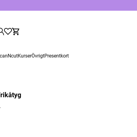
canNcut
Kurser
Övrigt
Presentkort
Trikåtyg
.