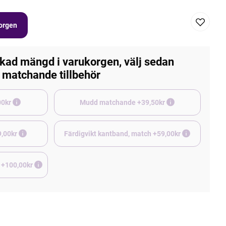
korgen
kad mängd i varukorgen, välj sedan
matchande tillbehör
e +45,00kr
Mudd matchande +39,50kr
9,00kr
Färdigvikt kantband, match +59,00kr
 +100,00kr