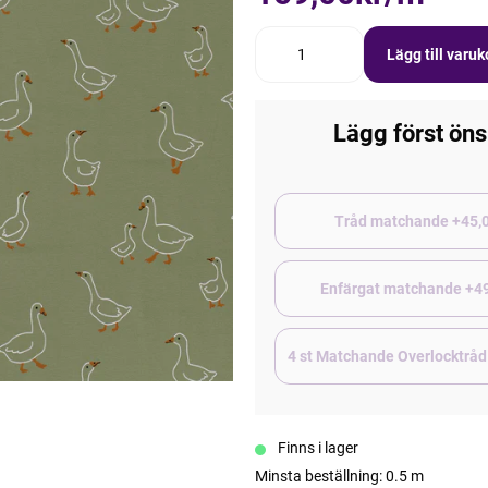
Lägg till varu
Lägg först öns
Tråd matchand
Enfärgat matchande +4
4 st Matchande Overlocktråd
Finns i lager
Minsta beställning: 0.5 m