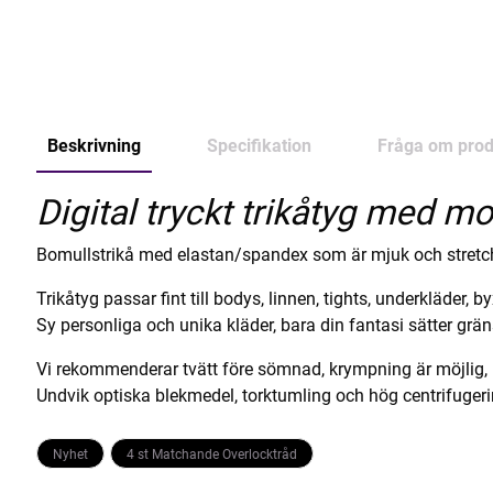
Beskrivning
Specifikation
Fråga om prod
Digital tryckt trikåtyg med mot
Bomullstrikå med elastan/spandex som är mjuk och stretc
Trikåtyg passar fint till bodys, linnen, tights, underkläder, b
Sy personliga och unika kläder, bara din fantasi sätter grän
Vi rekommenderar tvätt före sömnad, krympning är möjlig,
Undvik optiska blekmedel, torktumling och hög centrifuger
Nyhet
4 st Matchande Overlocktråd