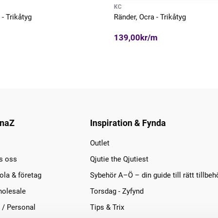
KC
 - Trikåtyg
Ränder, Ocra - Trikåtyg
139,00kr/m
naZ
Inspiration & Fynda
Outlet
s oss
Qjutie the Qjutiest
la & företag
Sybehör A–Ö – din guide till rätt tillbeh
olesale
Torsdag - Zyfynd
 / Personal
Tips & Trix