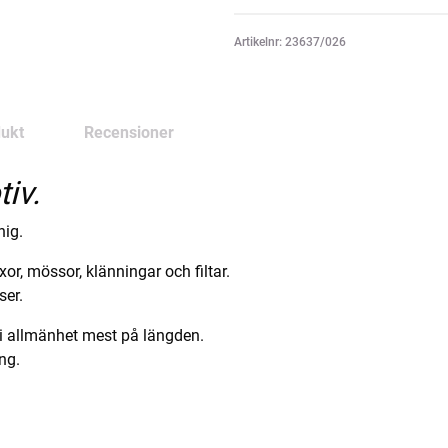
Artikelnr: 23637/026
ukt
Recensioner
iv.
hig.
yxor, mössor, klänningar och filtar.
ser.
 i allmänhet mest på längden.
ing.