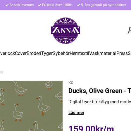
Snabb leverans
Fri frakt över 1000:-
5- års garanti på symaskiner
verlock
Cover
Broderi
Tyger
Sybehör
Hemtextil
Väskmaterial
Press
S
tyg
KC
Ducks, Olive Green - 
Digital tryckt trikåtyg med motiv
Läs mer
159,00kr/m