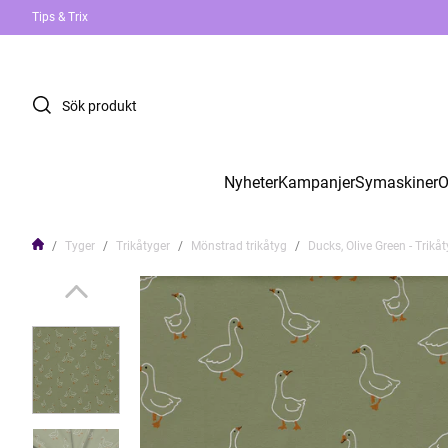
Tips & Trix
Nyheter
Kampanjer
Symaskiner
O
Tyger
Trikåtyger
Mönstrad trikåtyg
Ducks, Olive Green - Trikå