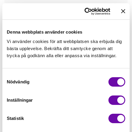
Tråd matchande +45,00kr
Mudd matchande +39,50kr
Denna webbplats använder cookies
Vi använder cookies för att webbplatsen ska erbjuda dig
bästa upplevelse. Bekräfta ditt samtycke genom att
Enfärgat matchande +49,00kr
trycka på godkänn alla eller anpassa via inställningar.
Färdigvikt kantband, match +59,00kr
Samtyckesval
Nödvändig
Finns i lager
Minsta beställning: 0.5 m
Inställningar
Artikelnr: 187046
Statistik