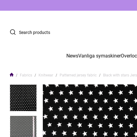
News
Vanliga symaskiner
Overlo
Fabrics
Knitwear
Patterned jersey fabric
Black with stars Jers