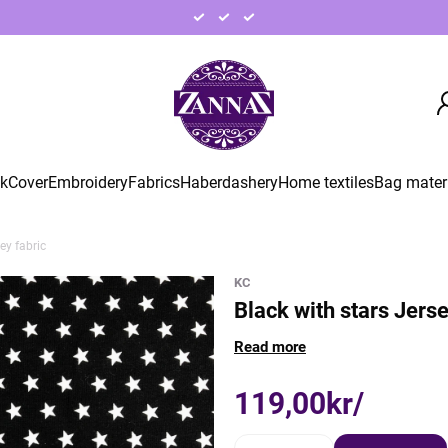
ck
Cover
Embroidery
Fabrics
Haberdashery
Home textiles
Bag mater
ey fabric
KC
Black with stars Jerse
Read more
119,00kr/