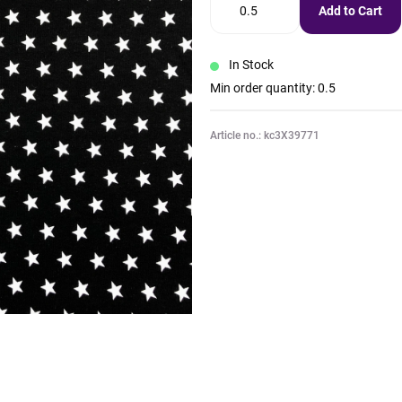
Add to Cart
In Stock
Min order quantity: 0.5
Article no.: kc3X39771