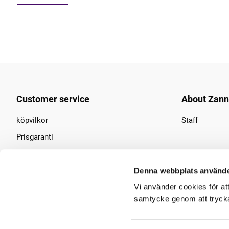
Customer service
About Zan
köpvilkor
Staff
Prisgaranti
Find us
Denna webbplats använde
Contact us
Vi använder cookies för at
Regret order
samtycke genom att trycka 