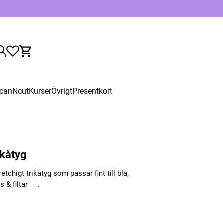
canNcut
Kurser
Övrigt
Presentkort
ikåtyg
chigt trikåtyg som passar fint till bla,
s & filtar .