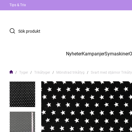
Tips & Trix
Nyheter
Kampanjer
Symaskiner
O
Tyger
Trikåtyger
Mönstrad trikåtyg
Svart med stjärnor Trikåt