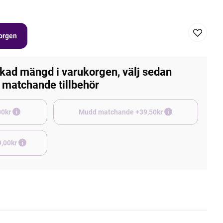
korgen
kad mängd i varukorgen, välj sedan
matchande tillbehör
e +45,00kr
Mudd matchande +39,50kr
9,00kr