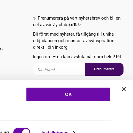
✨ Prenumerera på vårt nyhetsbrev och bli en
del av vår Zy-club ✂️🧵✨
Bli först med nyheter, få tillgång till unika
erbjudanden och massor av syinspiration
direkt i din inkorg.
ör
Ingen oro – du kan avsluta när som helst! 💌
Prenumerera
Följ oss
OK
ring
Inställningar