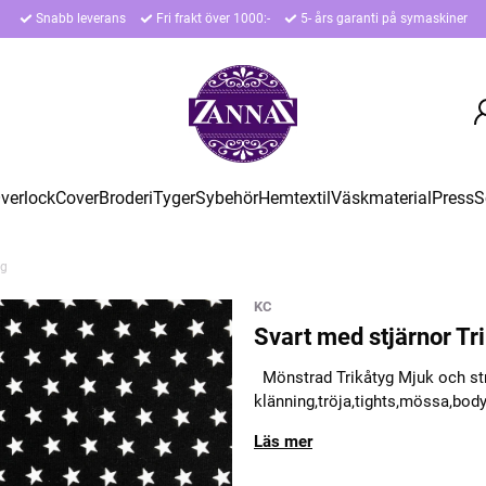
Snabb leverans
Fri frakt över 1000:-
5- års garanti på symaskiner
verlock
Cover
Broderi
Tyger
Sybehör
Hemtextil
Väskmaterial
Press
S
yg
KC
Svart med stjärnor Tr
Mönstrad Trikåtyg Mjuk och stret
klänning,tröja,tights,mössa,body
Läs mer