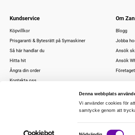
Kundservice
Om Zan
Köpvillkor
Blogg
Prisgaranti & Bytesrätt på Symaskiner
Jobba ho
Så här handlar du
Ansök sko
Hitta hit
Ansök Wh
Ångra din order
Företaget
Kontakta oss
Symaskins service
Denna webbplats använde
Vi använder cookies för at
samtycke genom att trycka 
Samtyckesval
Nödvändig