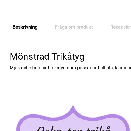
Beskrivning
Fråga om produkt
Recensio
Mönstrad Trikåtyg
Mjuk och stretchigt trikåtyg som passar fint till bla, klännin