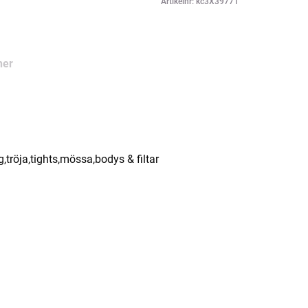
Artikelnr: kc3X39771
ner
g,tröja,tights,mössa,bodys & filtar