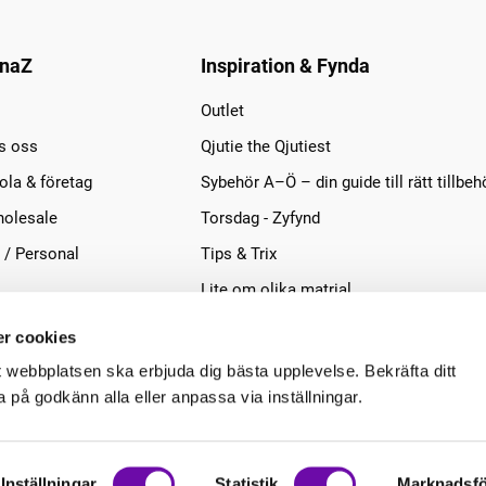
naZ
Inspiration & Fynda
Outlet
s oss
Qjutie the Qjutiest
la & företag
Sybehör A–Ö – din guide till rätt tillbeh
olesale
Torsdag - Zyfynd
 / Personal
Tips & Trix
Lite om olika matrial
r cookies
t webbplatsen ska erbjuda dig bästa upplevelse. Bekräfta ditt
på godkänn alla eller anpassa via inställningar.
Inställningar
Statistik
Marknadsfö
.