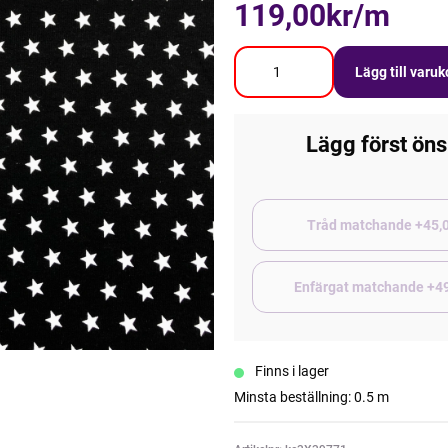
119,00kr/m
Lägg till varu
Lägg först öns
Tråd matchand
Enfärgat matchande +4
Finns i lager
Minsta beställning: 0.5 m