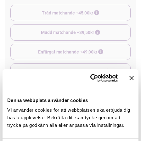
Tråd matchande +45,00kr
Mudd matchande +39,50kr
Enfärgat matchande +49,00kr
Färdigvikt kantband, match +59,00kr
Finns i lager
Denna webbplats använder cookies
Minsta beställning: 0.5 m
Vi använder cookies för att webbplatsen ska erbjuda dig
bästa upplevelse. Bekräfta ditt samtycke genom att
Artikelnr: K10328007
trycka på godkänn alla eller anpassa via inställningar.