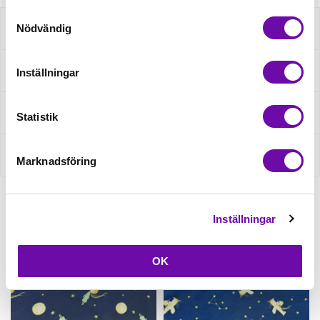
Samtyckesval
Nödvändig
Beskrivning
Specifikation
Inställningar
Fråga om produkt
Statistik
Recensioner
Marknadsföring
Inställningar
Relaterade produkter
OK