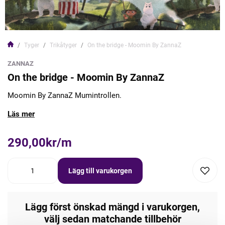
Tyger
Trikåtyger
On the bridge - Moomin By ZannaZ
ZANNAZ
On the bridge - Moomin By ZannaZ
Moomin By ZannaZ Mumintrollen.
Läs mer
290,00kr/m
Lägg till varukorgen
Lägg först önskad mängd i varukorgen,
välj sedan matchande tillbehör