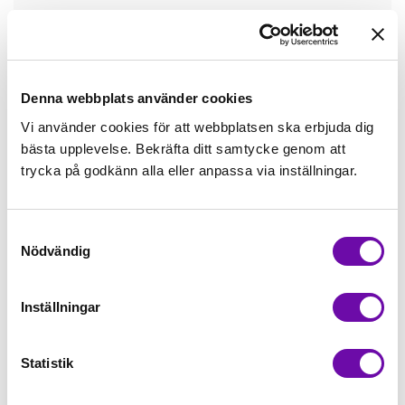
Tråd matchande +45,00kr
Mudd matchande +39,50kr
Denna webbplats använder cookies
Vi använder cookies för att webbplatsen ska erbjuda dig
bästa upplevelse. Bekräfta ditt samtycke genom att
Enfärgat matchande +49,00kr
trycka på godkänn alla eller anpassa via inställningar.
Färdigvikt kantband, match +59,00kr
Samtyckesval
Nödvändig
Finns i lager
Minsta beställning: 0.5 m
Inställningar
Artikelnr: MO-112
Statistik