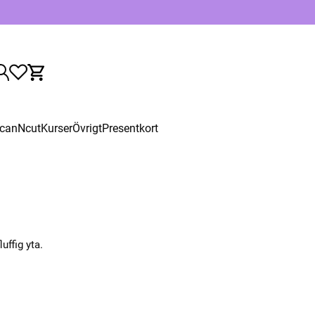
canNcut
Kurser
Övrigt
Presentkort
uffig yta.