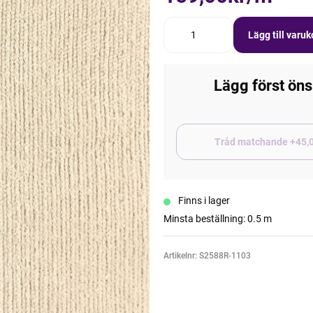
Lägg till varu
Lägg först öns
Tråd matchand
Finns i lager
Minsta beställning: 0.5 m
Artikelnr: S2588R-1103