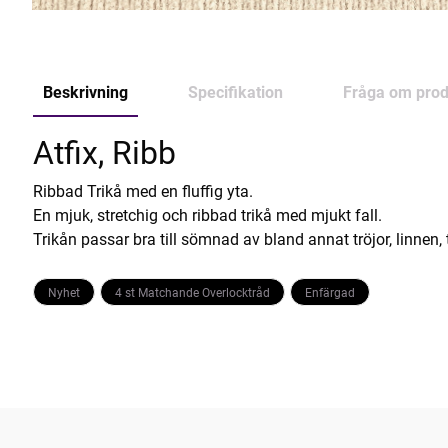
Beskrivning
Specifikation
Fråga om prod
Atfix, Ribb
Ribbad Trikå med en fluffig yta.
En mjuk, stretchig och ribbad trikå med mjukt fall.
Trikån passar bra till sömnad av bland annat tröjor, linnen, 
Nyhet
4 st Matchande Overlocktråd
Enfärgad