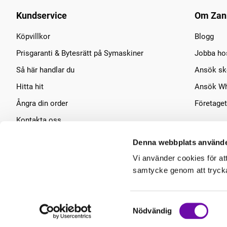
Kundservice
Om Zan
Köpvillkor
Blogg
Prisgaranti & Bytesrätt på Symaskiner
Jobba ho
Så här handlar du
Ansök sko
Hitta hit
Ansök Wh
Ångra din order
Företaget
Kontakta oss
Symaskins service
Denna webbplats använde
Vi använder cookies för at
samtycke genom att trycka 
Samtyckesval
Nödvändig