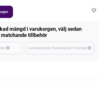
korgen
kad mängd i varukorgen, välj sedan
matchande tillbehör
e +45,00kr
4 st Matchande Overlocktråd +100,00kr