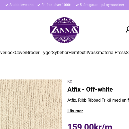
Snabb leverans
Fri frakt över 1000:-
5- års garanti på symaskiner
verlock
Cover
Broderi
Tyger
Sybehör
Hemtextil
Väskmaterial
Press
S
KC
Atfix - Off-white
Atfix, Ribb Ribbad Trikå med en fl
Läs mer
159,00kr/m