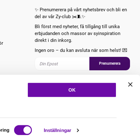
✨ Prenumerera på vårt nyhetsbrev och bli en
del av vår Zy-club ✂️🧵✨
Bli först med nyheter, få tillgång till unika
erbjudanden och massor av syinspiration
direkt i din inkorg.
ör
Ingen oro – du kan avsluta när som helst! 💌
Prenumerera
Följ oss
OK
ring
Inställningar
Copyright © 2026 ZannaZ Skapad med
Vendre