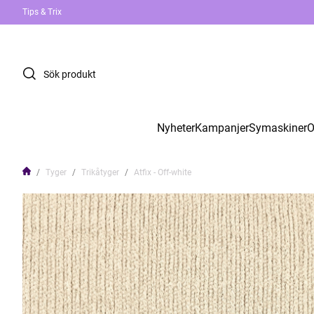
Tips & Trix
Nyheter
Kampanjer
Symaskiner
O
Tyger
Trikåtyger
Atfix - Off-white