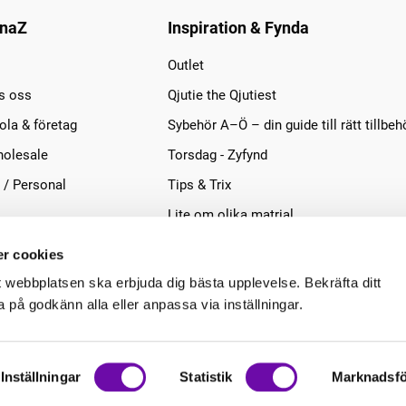
naZ
Inspiration & Fynda
Outlet
s oss
Qjutie the Qjutiest
la & företag
Sybehör A–Ö – din guide till rätt tillbeh
olesale
Torsdag - Zyfynd
 / Personal
Tips & Trix
Lite om olika matrial
r cookies
t webbplatsen ska erbjuda dig bästa upplevelse. Bekräfta ditt
på godkänn alla eller anpassa via inställningar.
Inställningar
Statistik
Marknadsfö
.