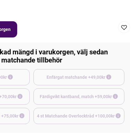
korgen
kad mängd i varukorgen, välj sedan
matchande tillbehör
e +45,00kr
Enfärgat matchande +49,00kr
 +70,00kr
Färdigvikt kantband, match +59,00kr
Borstad jogging, matchande +75,00kr
4 st Matchande Overlocktråd +100,00kr