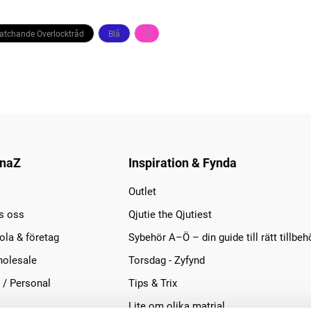
Matchande Overlocktråd
Blå
B
naZ
Inspiration & Fynda
Outlet
s oss
Qjutie the Qjutiest
la & företag
Sybehör A–Ö – din guide till rätt tillbeh
olesale
Torsdag - Zyfynd
 / Personal
Tips & Trix
Lite om olika matrial