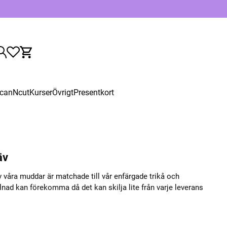
canNcut
Kurser
Övrigt
Presentkort
äv
våra muddar är matchade till vår enfärgade trikå och
lnad kan förekomma då det kan skilja lite från varje leverans