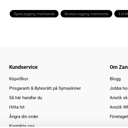
Öglad jogging, matchande
Borstad jogging, matchande
4 st 
Kundservice
Om Zan
Köpvillkor
Blogg
Prisgaranti & Bytesrätt på Symaskiner
Jobba ho
Så här handlar du
Ansök sko
Hitta hit
Ansök Wh
Ångra din order
Företaget
Kontakta oss