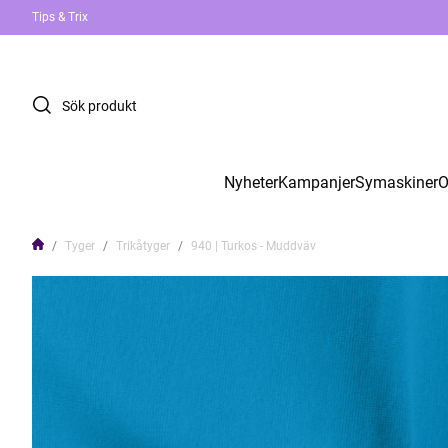
Tips & Trix
Nyheter
Kampanjer
Symaskiner
O
Tyger
Trikåtyger
940 | Turkos - Muddväv