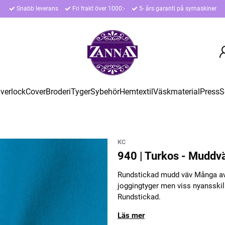
Snabb leverans
Fri frakt över 1000:-
5- års garanti på symaskiner
verlock
Cover
Broderi
Tyger
Sybehör
Hemtextil
Väskmaterial
Press
S
KC
940 | Turkos - Muddv
Rundstickad mudd väv Många av 
joggingtyger men viss nyansskil
Rundstickad.
Läs mer