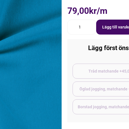
79,00kr/m
Lägg till varu
Lägg först öns
Tråd matchand
Öglad jogging, matchande