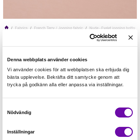
Fabrics
French Terry / Jogging fabric
Nude - Eyelet jogging bottom
KC
Nude - Eyelet jogging bottoms
Read more
Denna webbplats använder cookies
Vi använder cookies för att webbplatsen ska erbjuda dig
139,00kr/
bästa upplevelse. Bekräfta ditt samtycke genom att
trycka på godkänn alla eller anpassa via inställningar.
Add to Cart
Samtyckesval
Nödvändig
In Stock
Min order quantity: 0.5
Inställningar
Article no.: QRS0196034