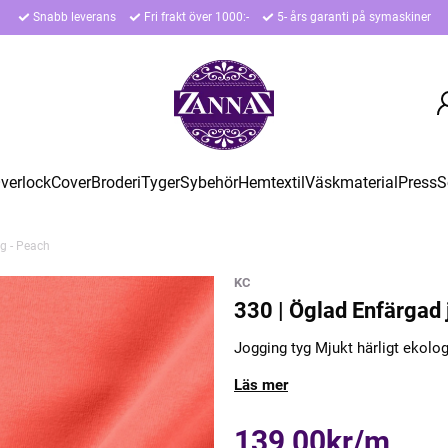
Snabb leverans
Fri frakt över 1000:-
5- års garanti på symaskiner
verlock
Cover
Broderi
Tyger
Sybehör
Hemtextil
Väskmaterial
Press
S
yg - Peach
KC
330 | Öglad Enfärgad 
Jogging tyg Mjukt härligt ekolo
Läs mer
139,00kr/m