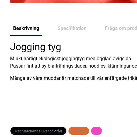
Beskrivning
Specifikation
Fråga om prod
Jogging tyg
Mjukt härligt ekologiskt joggingtyg med ögglad avigsida.
Passar fint att sy bla träningskläder, hoddies, klänningar o
Många av våra muddar är matchade till vår enfärgade trikå
4 st Matchande Overlocktråd
Orange
B