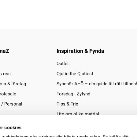
naZ
Inspiration & Fynda
Outlet
s oss
Qjutie the Qjutiest
la & företag
Sybehör A–Ö – din guide till rätt tillbeh
olesale
Torsdag - Zyfynd
 / Personal
Tips & Trix
Lite om olika matrial
r cookies
t webbplatsen ska erbjuda dig bästa upplevelse. Bekräfta ditt