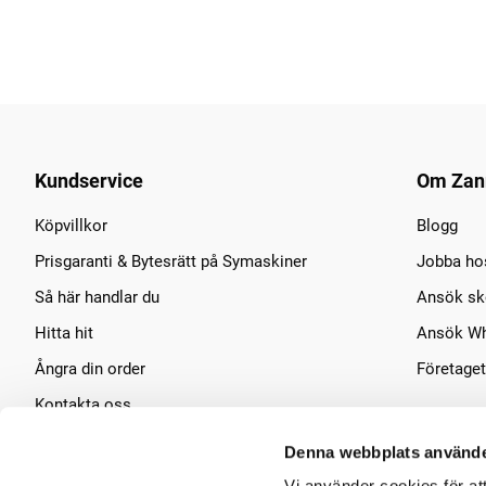
Kundservice
Om Zan
Köpvillkor
Blogg
Prisgaranti & Bytesrätt på Symaskiner
Jobba ho
Så här handlar du
Ansök sko
Hitta hit
Ansök Wh
Ångra din order
Företaget
Kontakta oss
Symaskins service
Denna webbplats använde
Vi använder cookies för at