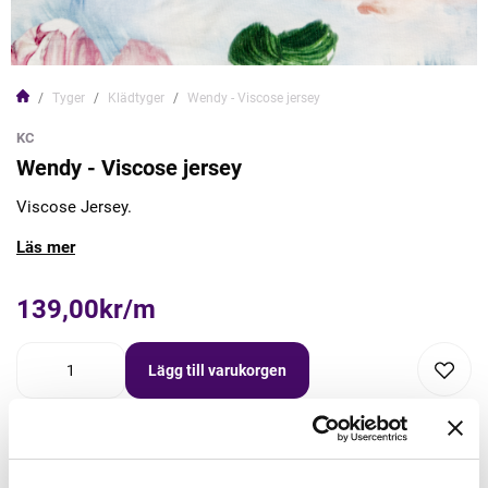
Tyger
Klädtyger
Wendy - Viscose jersey
KC
Wendy - Viscose jersey
Viscose Jersey.
Läs mer
139,00kr/m
Lägg till varukorgen
Lägg först önskad mängd i varukorgen,
välj sedan matchande tillbehör