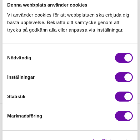
Denna webbplats använder cookies
Tråd matchande +45,00kr
Vi använder cookies för att webbplatsen ska erbjuda dig
bästa upplevelse. Bekräfta ditt samtycke genom att
trycka på godkänn alla eller anpassa via inställningar.
Finns i lager
Minsta beställning: 0.5 m
Samtyckesval
Nödvändig
Artikelnr: S1899R-3225
Inställningar
Beskrivning
Statistik
Specifikation
Marknadsföring
Fråga om produkt