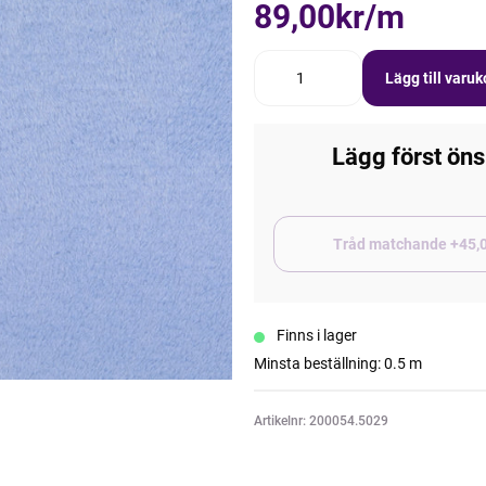
89,00kr/m
Lägg till varu
Lägg först öns
Tråd matchand
Finns i lager
Minsta beställning: 0.5 m
Artikelnr: 200054.5029