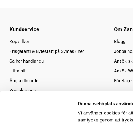
Kundservice
Om Zan
Köpvillkor
Blogg
Prisgaranti & Bytesrätt på Symaskiner
Jobba ho
Så här handlar du
Ansök sko
Hitta hit
Ansök Wh
Ångra din order
Företaget
Kontakta oss
Symaskins service
Denna webbplats använde
Vi använder cookies för at
samtycke genom att trycka 