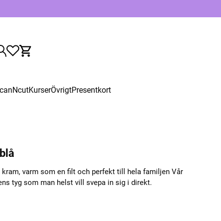
canNcut
Kurser
Övrigt
Presentkort
blå
ram, varm som en filt och perfekt till hela familjen Vår
ns tyg som man helst vill svepa in sig i direkt.