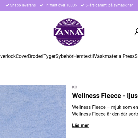
Snabb leverans
Fri frakt över 1000:-
5- års garanti på symaskiner
verlock
Cover
Broderi
Tyger
Sybehör
Hemtextil
Väskmaterial
Press
S
KC
Wellness Fleece - ljus
Wellness Fleece – mjuk som en k
Wellness Fleece är den där sorte
Läs mer