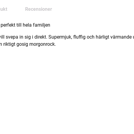
ukt
Recensioner
rfekt till hela familjen
 svepa in sig i direkt. Supermjuk, fluffig och härligt värmande ut
 en riktigt gosig morgonrock.