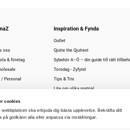
naZ
Inspiration & Fynda
Outlet
s oss
Qjutie the Qjutiest
la & företag
Sybehör A–Ö – din guide till rätt tillbeh
olesale
Torsdag - Zyfynd
 / Personal
Tips & Trix
Lite om olika matrial
r cookies
t webbplatsen ska erbjuda dig bästa upplevelse. Bekräfta ditt
på godkänn alla eller anpassa via inställningar.