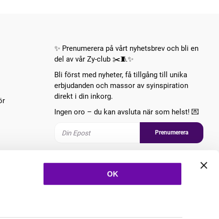
✨ Prenumerera på vårt nyhetsbrev och bli en
del av vår Zy-club ✂️🧵✨
Bli först med nyheter, få tillgång till unika
erbjudanden och massor av syinspiration
direkt i din inkorg.
ör
Ingen oro – du kan avsluta när som helst! 💌
Prenumerera
Följ oss
OK