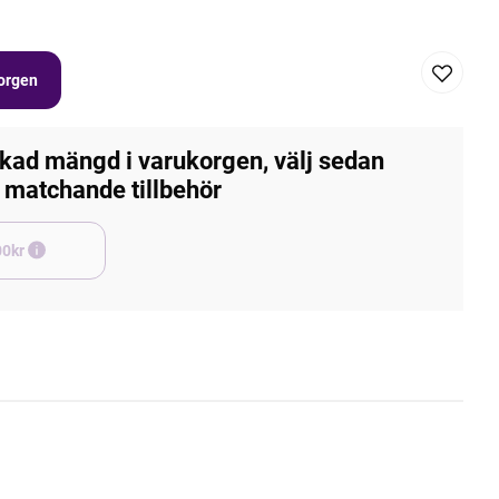
korgen
kad mängd i varukorgen, välj sedan
matchande tillbehör
e +45,00kr