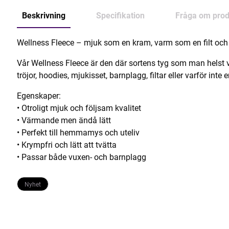
Beskrivning
Specifikation
Fråga om prod
Wellness Fleece – mjuk som en kram, varm som en filt och pe
Vår Wellness Fleece är den där sortens tyg som man helst vill
tröjor, hoodies, mjukisset, barnplagg, filtar eller varför inte
Egenskaper:
• Otroligt mjuk och följsam kvalitet
• Värmande men ändå lätt
• Perfekt till hemmamys och uteliv
• Krympfri och lätt att tvätta
• Passar både vuxen- och barnplagg
Nyhet