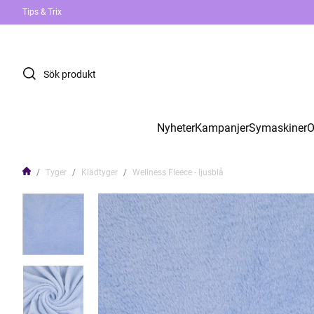
Tips & Trix
Nyheter
Kampanjer
Symaskiner
O
Tyger
Klädtyger
Wellness Fleece - ljusblå