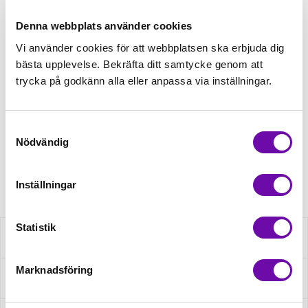
Lägg först önskad mängd i varukorgen,
välj sedan matchande tillbehör
Denna webbplats använder cookies
Vi använder cookies för att webbplatsen ska erbjuda dig
Tråd matchande +45,00kr
bästa upplevelse. Bekräfta ditt samtycke genom att
trycka på godkänn alla eller anpassa via inställningar.
Finns i lager
Samtyckesval
Minsta beställning: 0.5 m
Nödvändig
Artikelnr: 200054.5027
Inställningar
Statistik
Beskrivning
Marknadsföring
Specifikation