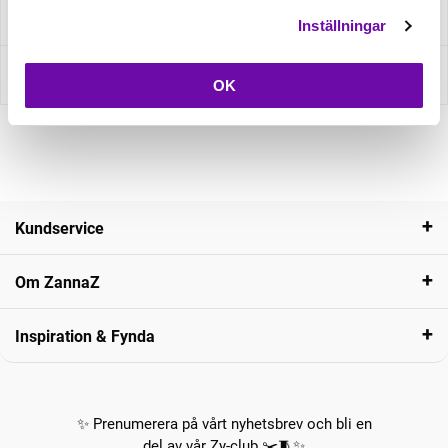
Fråga om produkt
Inställningar
Recensioner
OK
Kundservice
Om ZannaZ
Inspiration & Fynda
✨ Prenumerera på vårt nyhetsbrev och bli en
del av vår Zy-club ✂️🧵✨