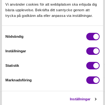
Vi använder cookies för att webbplatsen ska erbjuda dig
bästa upplevelse. Bekräfta ditt samtycke genom att
Tråd matchande +45,00kr
trycka på godkänn alla eller anpassa via inställningar.
Finns i lager
Samtyckesval
Minsta beställning: 0.5 m
Nödvändig
Artikelnr: rs000228
Inställningar
Statistik
Beskrivning
Marknadsföring
Fråga om produkt
Recensioner
Inställningar