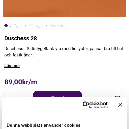
Tyger
Klädtyger
Duschess
Duschess 28
Duschess - Satintyg Blank yta med fin lyster, passar bra till bal-
och festkläder.
Läs mer
89,00kr/m
Lägg till varukorgen
Lägg först önskad mängd i varukorgen,
välj sedan matchande tillbehör
Denna webbplats använder cookies