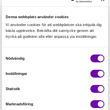
Lägg först önskad mängd i varukorgen,
välj sedan matchande tillbehör
Denna webbplats använder cookies
Tråd matchande +45,00kr
Vi använder cookies för att webbplatsen ska erbjuda dig
bästa upplevelse. Bekräfta ditt samtycke genom att
Mudd matchande +39,50kr
trycka på godkänn alla eller anpassa via inställningar.
Samtyckesval
Finns i lager
Nödvändig
Minsta beställning: 0.5 m
Inställningar
Artikelnr: S2515R-3682
Statistik
Beskrivning
Marknadsföring