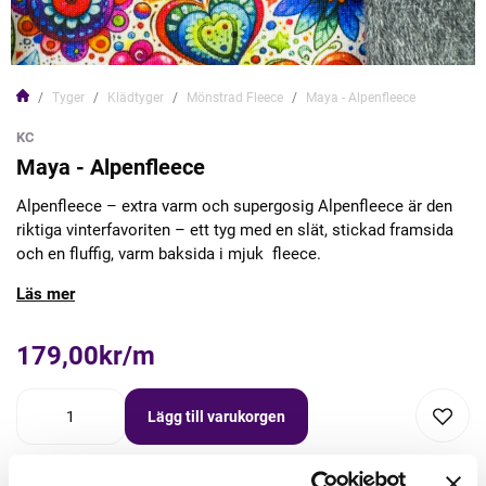
Tyger
Klädtyger
Mönstrad Fleece
Maya - Alpenfleece
KC
Maya - Alpenfleece
Alpenfleece – extra varm och supergosig Alpenfleece är den
riktiga vinterfavoriten – ett tyg med en slät, stickad framsida
och en fluffig, varm baksida i mjuk fleece.
Läs mer
179,00kr/m
Lägg till varukorgen