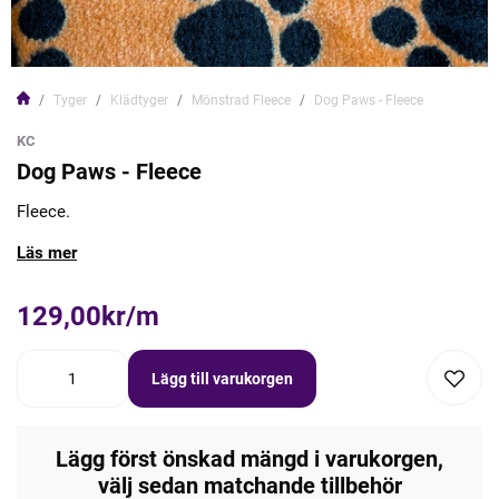
Tyger
Klädtyger
Mönstrad Fleece
Dog Paws - Fleece
KC
Dog Paws - Fleece
Fleece.
Läs mer
129,00kr/m
Lägg till varukorgen
Lägg först önskad mängd i varukorgen,
välj sedan matchande tillbehör