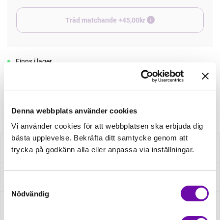
Tråd matchande +45,00kr
Finns i lager
Minsta beställning: 0.5 m
Artikelnr: S2462R-3681
Denna webbplats använder cookies
Vi använder cookies för att webbplatsen ska erbjuda dig
bästa upplevelse. Bekräfta ditt samtycke genom att
Beskrivning
trycka på godkänn alla eller anpassa via inställningar.
Specifikation
Samtyckesval
Nödvändig
Fråga om produkt