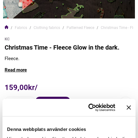
Fabrics
Clothing fabrics
Patterned Fleece
Christmas Time - Fleec
KC
Christmas Time - Fleece Glow in the dark.
Fleece.
Read more
159,00kr/
Add to Cart
In Stock
Denna webbplats använder cookies
Min order quantity: 0.5