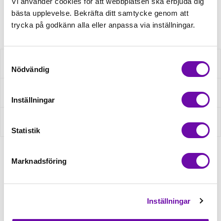
Vi använder cookies för att webbplatsen ska erbjuda dig
bästa upplevelse. Bekräfta ditt samtycke genom att
Article no.: S2449R-3698
trycka på godkänn alla eller anpassa via inställningar.
Samtyckesval
Description
Nödvändig
Ask about product
Inställningar
Reviews
Statistik
Marknadsföring
Related products
Inställningar