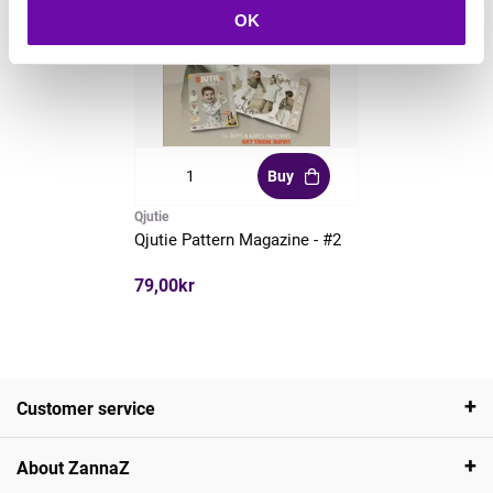
OK
Buy
Qjutie
Qjutie Pattern Magazine - #2
79,00kr
Customer service
About ZannaZ