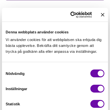
89,00kr/m
Beställningsvara
Denna webbplats använder cookies
Vi använder cookies för att webbplatsen ska erbjuda dig
bästa upplevelse. Bekräfta ditt samtycke genom att
Lägg först önskad mängd i varukorgen,
trycka på godkänn alla eller anpassa via inställningar.
välj sedan matchande tillbehör
Tråd matchande +45,00kr
Samtyckesval
Nödvändig
Beställningsvara
Inställningar
Minsta beställning: 0.5 m
Statistik
Artikelnr: 499004-987