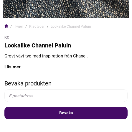
Tyger
Klädtyger
Lookalike Channel Paluin
KC
Lookalike Channel Paluin
Grovt vävt tyg med inspiration från Chanel.
Läs mer
Bevaka produkten
Bevaka