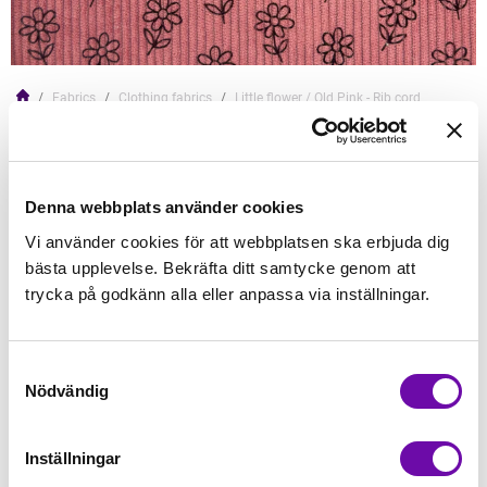
Fabrics
Clothing fabrics
Little flower / Old Pink - Rib cord
KC
Little flower / Old Pink - Rib cord
Read more
Denna webbplats använder cookies
Vi använder cookies för att webbplatsen ska erbjuda dig
149,00kr/
bästa upplevelse. Bekräfta ditt samtycke genom att
trycka på godkänn alla eller anpassa via inställningar.
Add to Cart
Samtyckesval
Nödvändig
In Stock
Min order quantity: 0.5
Inställningar
Article no.: S2418R-1115