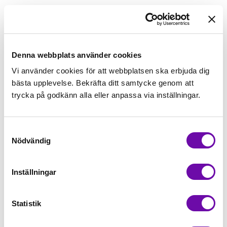
98,00kr/m
Beställningsvara
Denna webbplats använder cookies
Vi använder cookies för att webbplatsen ska erbjuda dig
Lägg först önskad mängd i varukorgen,
bästa upplevelse. Bekräfta ditt samtycke genom att
välj sedan matchande tillbehör
trycka på godkänn alla eller anpassa via inställningar.
Tråd matchande +45,00kr
Samtyckesval
Nödvändig
Beställningsvara
Minsta beställning: 0.5 m
Inställningar
Artikelnr: SP1-12
Statistik