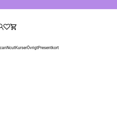
canNcut
Kurser
Övrigt
Presentkort