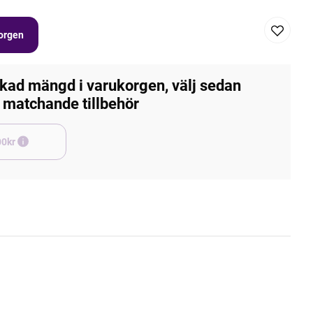
korgen
kad mängd i varukorgen, välj sedan
matchande tillbehör
e +45,00kr