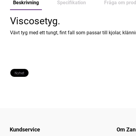
Beskrivning
Specifikation
Fråga om prod
Viscosetyg.
Vävt tyg med ett tungt, fint fall som passar till kjolar, klän
Nyhet
Kundservice
Om Zan