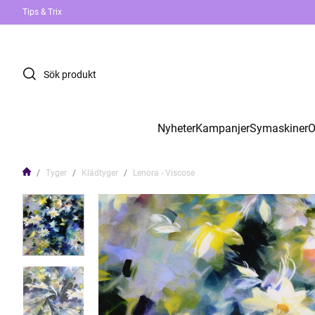
Tips & Trix
Nyheter
Kampanjer
Symaskiner
O
Tyger
Klädtyger
Lenora - Viscose