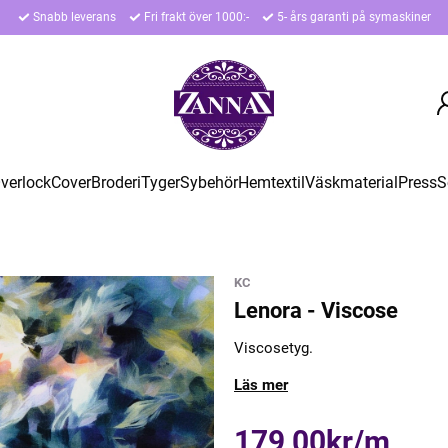
Snabb leverans
Fri frakt över 1000:-
5- års garanti på symaskiner
verlock
Cover
Broderi
Tyger
Sybehör
Hemtextil
Väskmaterial
Press
S
KC
Lenora - Viscose
Viscosetyg.
Läs mer
179,00kr/m