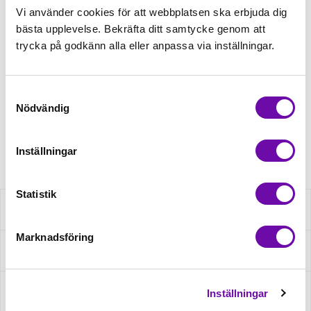
Vi använder cookies för att webbplatsen ska erbjuda dig
bästa upplevelse. Bekräfta ditt samtycke genom att
Tråd matchande +45,00kr
trycka på godkänn alla eller anpassa via inställningar.
Finns i lager
Samtyckesval
Minsta beställning: 0.5 m
Nödvändig
Artikelnr: S2037R-1229
Inställningar
Statistik
Beskrivning
Marknadsföring
Fråga om produkt
Recensioner
Inställningar