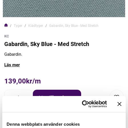
Tyger
Klädtyger
Gabardin, Sky Blue - Med Stretch
KC
Gabardin, Sky Blue - Med Stretch
Gabardin.
Läs mer
139,00kr/m
Lägg till varukorgen
Lägg först önskad mängd i varukorgen,
välj sedan matchande tillbehör
Denna webbplats använder cookies