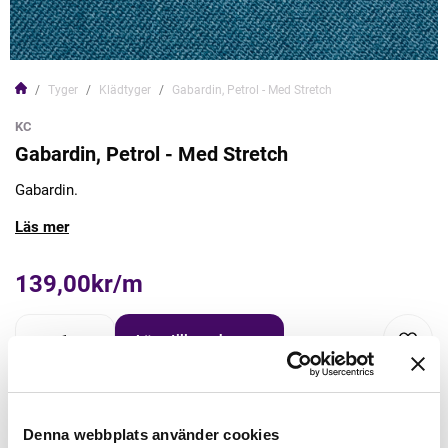
Tyger
Klädtyger
Gabardin, Petrol - Med Stretch
KC
Gabardin, Petrol - Med Stretch
Gabardin.
Läs mer
139,00kr/m
Lägg till varukorgen
Lägg först önskad mängd i varukorgen,
välj sedan matchande tillbehör
Denna webbplats använder cookies