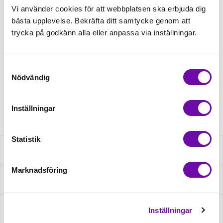
Vi använder cookies för att webbplatsen ska erbjuda dig
bästa upplevelse. Bekräfta ditt samtycke genom att
Tråd matchande +45,00kr
trycka på godkänn alla eller anpassa via inställningar.
Finns i lager
Samtyckesval
Minsta beställning: 0.5 m
Nödvändig
Artikelnr: S2037R-1119
Inställningar
Statistik
Beskrivning
Marknadsföring
Fråga om produkt
Recensioner
Inställningar