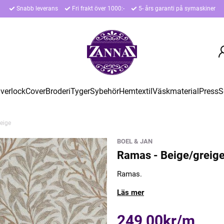
Snabb leverans
Fri frakt över 1000:-
5- års garanti på symaskiner
verlock
Cover
Broderi
Tyger
Sybehör
Hemtextil
Väskmaterial
Press
S
eige
BOEL & JAN
Ramas - Beige/greig
Ramas.
Läs mer
249,00kr/m