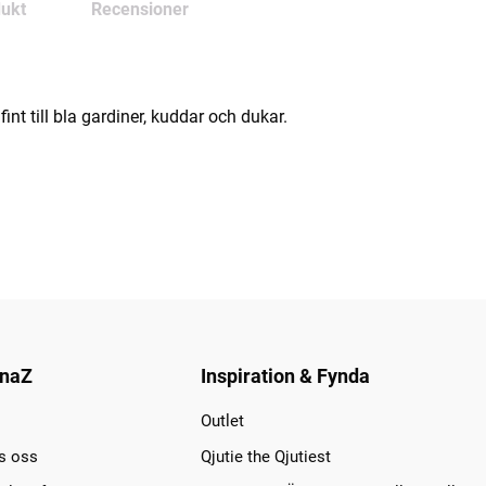
ukt
Recensioner
nt till bla gardiner, kuddar och dukar.
naZ
Inspiration & Fynda
Outlet
s oss
Qjutie the Qjutiest