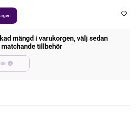
korgen
kad mängd i varukorgen, välj sedan
matchande tillbehör
e +45,00kr