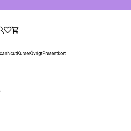
canNcut
Kurser
Övrigt
Presentkort
e