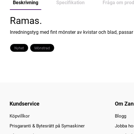
Beskrivning
Specifikation
Fråga om prod
Ramas.
Inredningstyg med fint mönster av kvistar och blad, passar fi
Nyhet
Mönstrad
Kundservice
Om Zan
Köpvillkor
Blogg
Prisgaranti & Bytesrätt på Symaskiner
Jobba ho