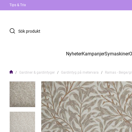
Tips & Trix
Nyheter
Kampanjer
Symaskiner
O
Gardiner & gardintyger
Gardintyg på metervara
Ramas - Beige/gr