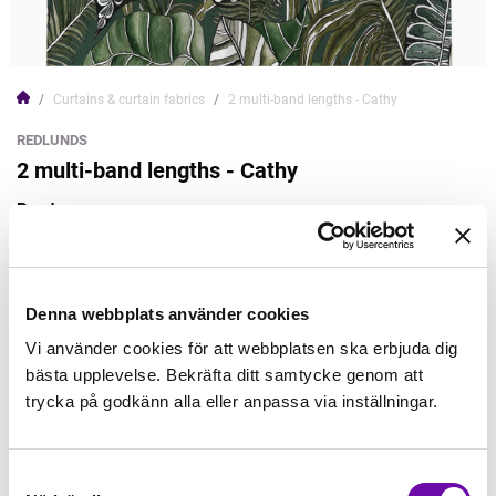
Curtains & curtain fabrics
2 multi-band lengths - Cathy
REDLUNDS
2 multi-band lengths - Cathy
Read more
Notify me
Denna webbplats använder cookies
Vi använder cookies för att webbplatsen ska erbjuda dig
bästa upplevelse. Bekräfta ditt samtycke genom att
Notify on restock
trycka på godkänn alla eller anpassa via inställningar.
398,00kr
Samtyckesval